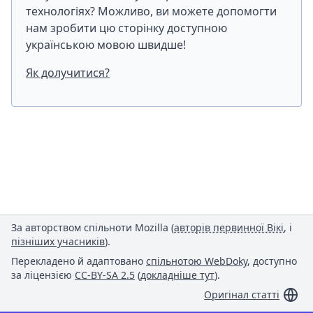
технологіях? Можливо, ви можете допомогти
нам зробити цю сторінку доступною
українською мовою швидше!
Як долучитися?
За авторством спільноти Mozilla (
авторів первинної Вікі
, і
пізніших учасників
).
Перекладено й адаптовано
спільнотою WebDoky
, доступно
за ліцензією
CC-BY-SA 2.5
(
докладніше тут
).
Оригінал статті