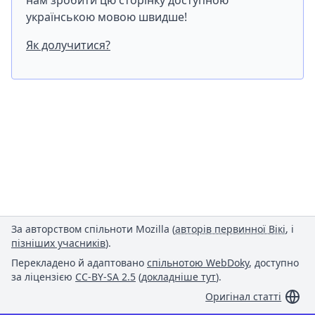
нам зробити цю сторінку доступною
українською мовою швидше!
Як долучитися?
За авторством спільноти Mozilla (
авторів первинної Вікі
, і
пізніших учасників
).
Перекладено й адаптовано
спільнотою WebDoky
, доступно
за ліцензією
CC-BY-SA 2.5
(
докладніше тут
).
Оригінал статті