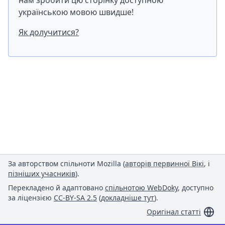
нам зробити цю сторінку доступною
українською мовою швидше!
Як долучитися?
За авторством спільноти Mozilla (
авторів первинної Вікі
, і
пізніших учасників
).
Перекладено й адаптовано
спільнотою WebDoky
, доступно
за ліцензією
CC-BY-SA 2.5
(
докладніше тут
).
Оригінал статті