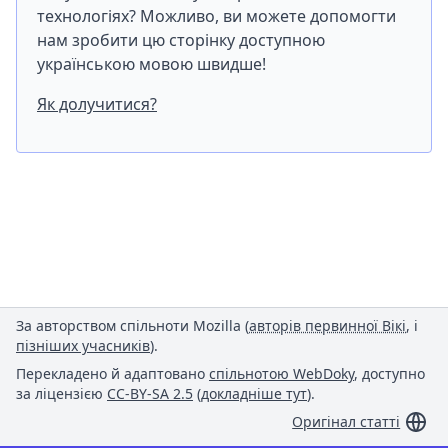
технологіях? Можливо, ви можете допомогти
нам зробити цю сторінку доступною
українською мовою швидше!
Як долучитися?
За авторством спільноти Mozilla (
авторів первинної Вікі
, і
пізніших учасників
).
Перекладено й адаптовано
спільнотою WebDoky
, доступно
за ліцензією
CC-BY-SA 2.5
(
докладніше тут
).
Оригінал статті