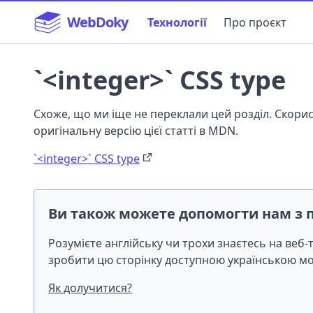
WebDoky
Технології
Про проєкт
`<integer>` CSS type
Схоже, що ми іще не переклали цей розділ. Скор
оригінальну версію цієї статті в MDN.
`<integer>` CSS type
Ви також можете допомогти нам з 
Розумієте англійську чи трохи знаєтесь на веб
зробити цю сторінку доступною українською 
Як долучитися?