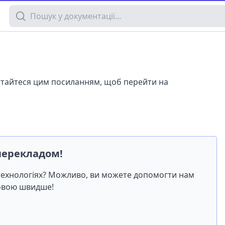
Пошук у документації
истайтеся цим посиланням, щоб перейти на
перекладом!
-технологіях? Можливо, ви можете допомогти нам
мовою швидше!