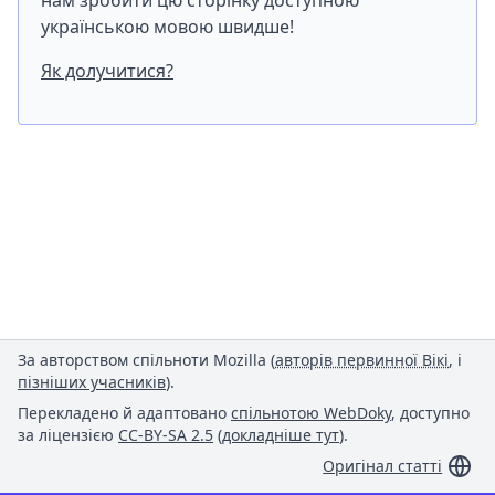
нам зробити цю сторінку доступною
українською мовою швидше!
Як долучитися?
За авторством спільноти Mozilla (
авторів первинної Вікі
, і
пізніших учасників
).
Перекладено й адаптовано
спільнотою WebDoky
, доступно
за ліцензією
CC-BY-SA 2.5
(
докладніше тут
).
Оригінал статті