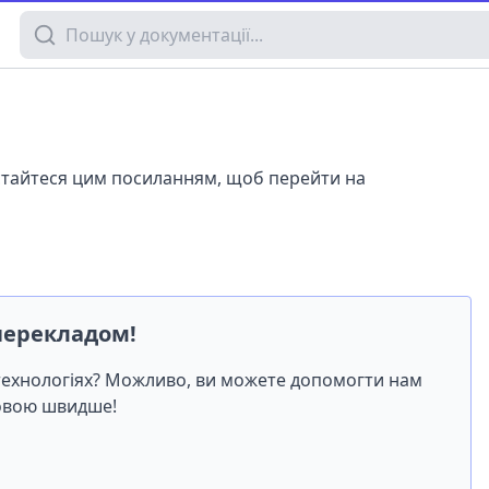
Пошук у документації
истайтеся цим посиланням, щоб перейти на
перекладом!
-технологіях? Можливо, ви можете допомогти нам
мовою швидше!