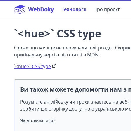
WebDoky
Технології
Про проєкт
`<hue>` CSS type
Схоже, що ми іще не переклали цей розділ. Скор
оригінальну версію цієї статті в MDN.
`<hue>` CSS type
Ви також можете допомогти нам з 
Розумієте англійську чи трохи знаєтесь на веб
зробити цю сторінку доступною українською 
Як долучитися?