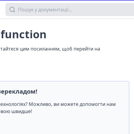
Пошук у документації
 function
истайтеся цим посиланням, щоб перейти на
перекладом!
-технологіях? Можливо, ви можете допомогти нам
мовою швидше!