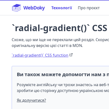
WebDoky
Технології
Про проєкт
`radial-gradient()` CSS
Схоже, що ми іще не переклали цей розділ. Скор
оригінальну версію цієї статті в MDN.
`radial-gradient()` CSS function
Ви також можете допомогти нам з 
Розумієте англійську чи трохи знаєтесь на веб
зробити цю сторінку доступною українською 
Як долучитися?