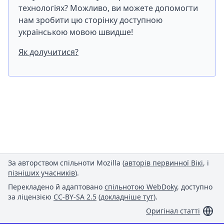
технологіях? Можливо, ви можете допомогти
нам зробити цю сторінку доступною
українською мовою швидше!
Як долучитися?
За авторством спільноти Mozilla (
авторів первинної Вікі
, і
пізніших учасників
).
Перекладено й адаптовано
спільнотою WebDoky
, доступно
за ліцензією
CC-BY-SA 2.5
(
докладніше тут
).
Оригінал статті