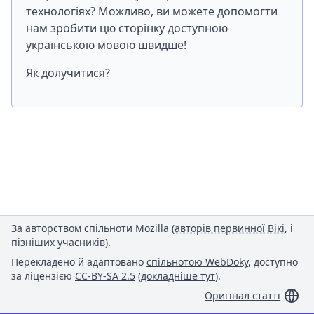
технологіях? Можливо, ви можете допомогти
нам зробити цю сторінку доступною
українською мовою швидше!
Як долучитися?
За авторством спільноти Mozilla (
авторів первинної Вікі
, і
пізніших учасників
).
Перекладено й адаптовано
спільнотою WebDoky
, доступно
за ліцензією
CC-BY-SA 2.5
(
докладніше тут
).
Оригінал статті