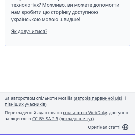
технологіях? Можливо, ви можете допомогти
нам зробити цю сторінку доступною
українською мовою швидше!
Як долучитися?
За авторством спільноти Mozilla (
авторів первинної Вікі
, і
пізніших учасників
).
Перекладено й адаптовано
спільнотою WebDoky
, доступно
за ліцензією
CC-BY-SA 2.5
(
докладніше тут
).
Оригінал статті