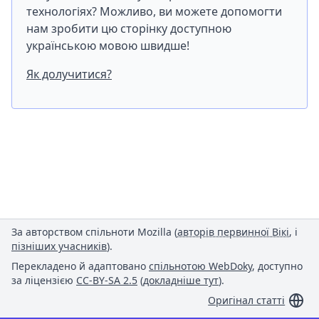
технологіях? Можливо, ви можете допомогти
нам зробити цю сторінку доступною
українською мовою швидше!
Як долучитися?
За авторством спільноти Mozilla (
авторів первинної Вікі
, і
пізніших учасників
).
Перекладено й адаптовано
спільнотою WebDoky
, доступно
за ліцензією
CC-BY-SA 2.5
(
докладніше тут
).
Оригінал статті