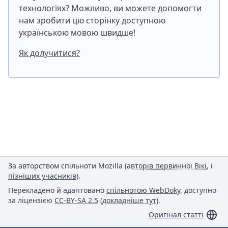
технологіях? Можливо, ви можете допомогти
нам зробити цю сторінку доступною
українською мовою швидше!
Як долучитися?
За авторством спільноти Mozilla (
авторів первинної Вікі
, і
пізніших учасників
).
Перекладено й адаптовано
спільнотою WebDoky
, доступно
за ліцензією
CC-BY-SA 2.5
(
докладніше тут
).
Оригінал статті