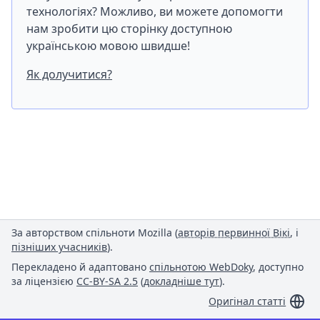
технологіях? Можливо, ви можете допомогти
нам зробити цю сторінку доступною
українською мовою швидше!
Як долучитися?
За авторством спільноти Mozilla (
авторів первинної Вікі
, і
пізніших учасників
).
Перекладено й адаптовано
спільнотою WebDoky
, доступно
за ліцензією
CC-BY-SA 2.5
(
докладніше тут
).
Оригінал статті