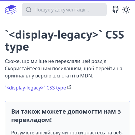
Пошук у документації
`<display-legacy>` CSS
type
Схоже, що ми іще не переклали цей розділ.
Скористайтеся цим посиланням, щоб перейти на
оригінальну версію цієї статті в MDN.
`<display-legacy>` CSS type
Ви також можете допомогти нам з
перекладом!
Розумієте англійську чи трохи знаєтесь на веб-