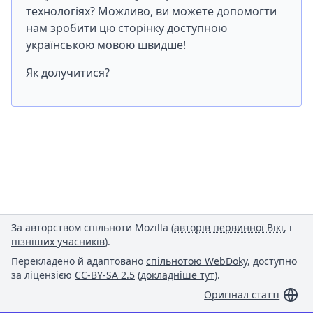
технологіях? Можливо, ви можете допомогти
нам зробити цю сторінку доступною
українською мовою швидше!
Як долучитися?
За авторством спільноти Mozilla (
авторів первинної Вікі
, і
пізніших учасників
).
Перекладено й адаптовано
спільнотою WebDoky
, доступно
за ліцензією
CC-BY-SA 2.5
(
докладніше тут
).
Оригінал статті