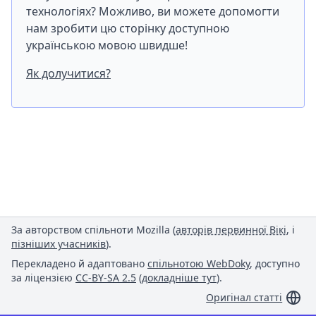
технологіях? Можливо, ви можете допомогти
нам зробити цю сторінку доступною
українською мовою швидше!
Як долучитися?
За авторством спільноти Mozilla (
авторів первинної Вікі
, і
пізніших учасників
).
Перекладено й адаптовано
спільнотою WebDoky
, доступно
за ліцензією
CC-BY-SA 2.5
(
докладніше тут
).
Оригінал статті