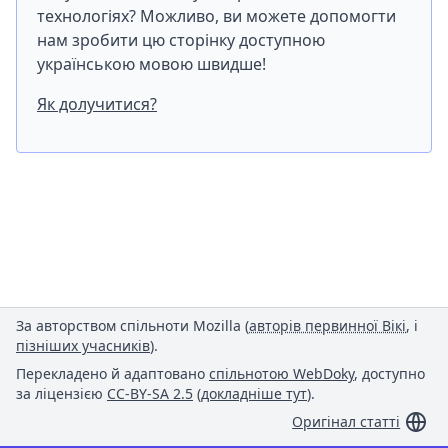
технологіях? Можливо, ви можете допомогти
нам зробити цю сторінку доступною
українською мовою швидше!
Як долучитися?
За авторством спільноти Mozilla (
авторів первинної Вікі
, і
пізніших учасників
).
Перекладено й адаптовано
спільнотою WebDoky
, доступно
за ліцензією
CC-BY-SA 2.5
(
докладніше тут
).
Оригінал статті