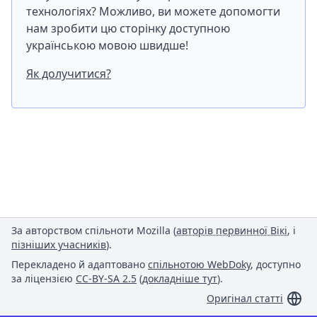
технологіях? Можливо, ви можете допомогти
нам зробити цю сторінку доступною
українською мовою швидше!
Як долучитися?
За авторством спільноти Mozilla (
авторів первинної Вікі
, і
пізніших учасників
).
Перекладено й адаптовано
спільнотою WebDoky
, доступно
за ліцензією
CC-BY-SA 2.5
(
докладніше тут
).
Оригінал статті