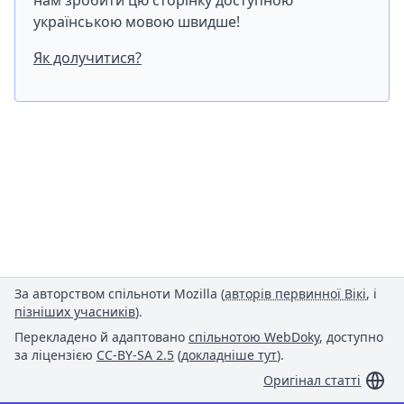
нам зробити цю сторінку доступною
українською мовою швидше!
Як долучитися?
За авторством спільноти Mozilla (
авторів первинної Вікі
, і
пізніших учасників
).
Перекладено й адаптовано
спільнотою WebDoky
, доступно
за ліцензією
CC-BY-SA 2.5
(
докладніше тут
).
Оригінал статті