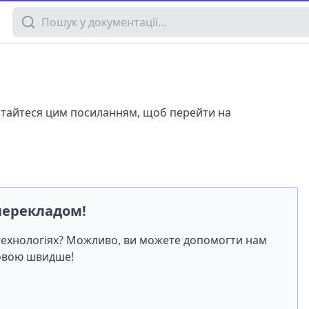
Пошук у документації
истайтеся цим посиланням, щоб перейти на
перекладом!
-технологіях? Можливо, ви можете допомогти нам
мовою швидше!