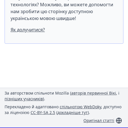
технологіях? Можливо, ви можете допомогти
нам зробити цю сторінку доступною
українською мовою швидше!
Як долучитися?
За авторством спільноти Mozilla (
авторів первинної Вікі
, і
пізніших учасників
).
Перекладено й адаптовано
спільнотою WebDoky
, доступно
за ліцензією
CC-BY-SA 2.5
(
докладніше тут
).
Оригінал статті