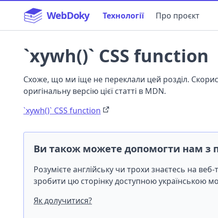
WebDoky
Технології
Про проєкт
`xywh()` CSS function
Схоже, що ми іще не переклали цей розділ. Скор
оригінальну версію цієї статті в MDN.
`xywh()` CSS function
Ви також можете допомогти нам з 
Розумієте англійську чи трохи знаєтесь на веб
зробити цю сторінку доступною українською 
Як долучитися?