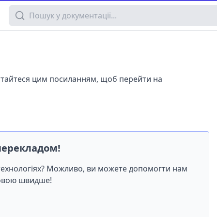
Пошук у документації
истайтеся цим посиланням, щоб перейти на
перекладом!
-технологіях? Можливо, ви можете допомогти нам
мовою швидше!