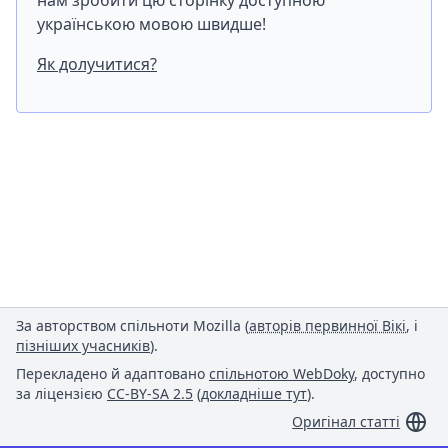
нам зробити цю сторінку доступною
українською мовою швидше!
Як долучитися?
За авторством спільноти Mozilla (
авторів первинної Вікі
, і
пізніших учасників
).
Перекладено й адаптовано
спільнотою WebDoky
, доступно
за ліцензією
CC-BY-SA 2.5
(
докладніше тут
).
Оригінал статті