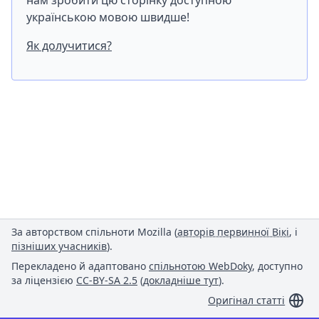
нам зробити цю сторінку доступною
українською мовою швидше!
Як долучитися?
За авторством спільноти Mozilla (
авторів первинної Вікі
, і
пізніших учасників
).
Перекладено й адаптовано
спільнотою WebDoky
, доступно
за ліцензією
CC-BY-SA 2.5
(
докладніше тут
).
Оригінал статті