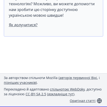
технологіях? Можливо, ви можете допомогти
нам зробити цю сторінку доступною
українською мовою швидше!
Як долучитися?
За авторством спільноти Mozilla (
авторів первинної Вікі
, і
пізніших учасників
).
Перекладено й адаптовано
спільнотою WebDoky
, доступно
за ліцензією
CC-BY-SA 2.5
(
докладніше тут
).
Оригінал статті