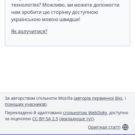
технологіях? Можливо, ви можете допомогти
нам зробити цю сторінку доступною
українською мовою швидше!
Як долучитися?
За авторством спільноти Mozilla (
авторів первинної Вікі
, і
пізніших учасників
).
Перекладено й адаптовано
спільнотою WebDoky
, доступно
за ліцензією
CC-BY-SA 2.5
(
докладніше тут
).
Оригінал статті