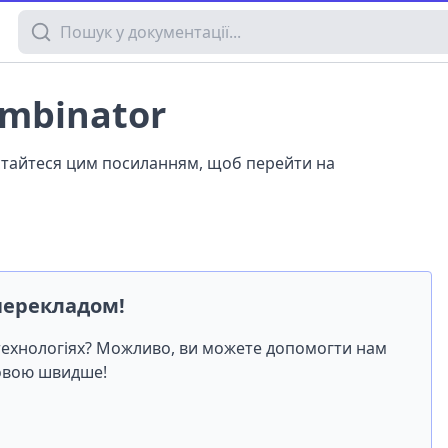
Пошук у документації
ombinator
истайтеся цим посиланням, щоб перейти на
перекладом!
-технологіях? Можливо, ви можете допомогти нам
мовою швидше!