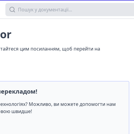
Пошук у документації
or
истайтеся цим посиланням, щоб перейти на
перекладом!
-технологіях? Можливо, ви можете допомогти нам
мовою швидше!