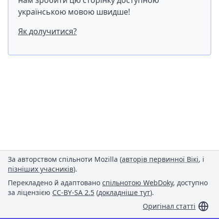
нам зробити цю сторінку доступною
українською мовою швидше!
Як долучитися?
За авторством спільноти Mozilla (
авторів первинної Вікі
, і
пізніших учасників
).
Перекладено й адаптовано
спільнотою WebDoky
, доступно
за ліцензією
CC-BY-SA 2.5
(
докладніше тут
).
Оригінал статті