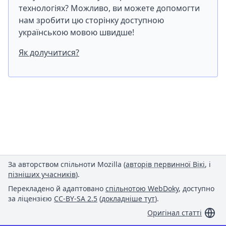
технологіях? Можливо, ви можете допомогти
нам зробити цю сторінку доступною
українською мовою швидше!
Як долучитися?
За авторством спільноти Mozilla (
авторів первинної Вікі
, і
пізніших учасників
).
Перекладено й адаптовано
спільнотою WebDoky
, доступно
за ліцензією
CC-BY-SA 2.5
(
докладніше тут
).
Оригінал статті