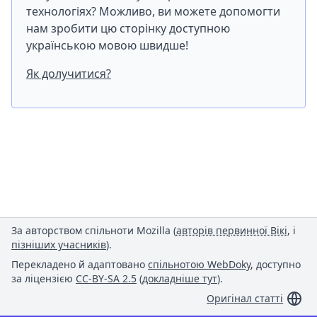
технологіях? Можливо, ви можете допомогти
нам зробити цю сторінку доступною
українською мовою швидше!
Як долучитися?
За авторством спільноти Mozilla (
авторів первинної Вікі
, і
пізніших учасників
).
Перекладено й адаптовано
спільнотою WebDoky
, доступно
за ліцензією
CC-BY-SA 2.5
(
докладніше тут
).
Оригінал статті