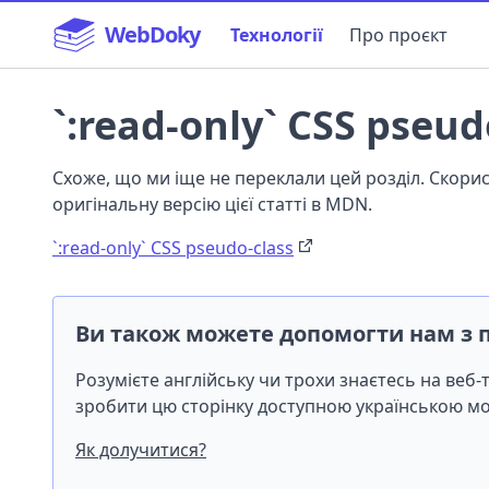
WebDoky
Технології
Про проєкт
`:read-only` CSS pseud
Схоже, що ми іще не переклали цей розділ. Скор
оригінальну версію цієї статті в MDN.
`:read-only` CSS pseudo-class
Ви також можете допомогти нам з 
Розумієте англійську чи трохи знаєтесь на веб
зробити цю сторінку доступною українською 
Як долучитися?