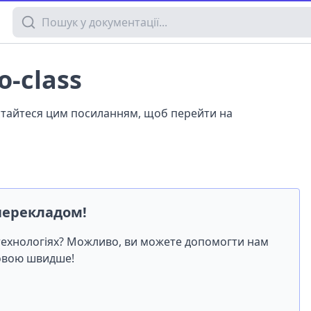
Пошук у документації
o-class
истайтеся цим посиланням, щоб перейти на
перекладом!
-технологіях? Можливо, ви можете допомогти нам
мовою швидше!