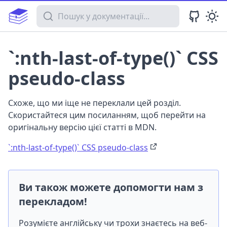
Пошук у документації
`:nth-last-of-type()` CSS
pseudo-class
Схоже, що ми іще не переклали цей розділ.
Скористайтеся цим посиланням, щоб перейти на
оригінальну версію цієї статті в MDN.
`:nth-last-of-type()` CSS pseudo-class
Ви також можете допомогти нам з
перекладом!
Розумієте англійську чи трохи знаєтесь на веб-