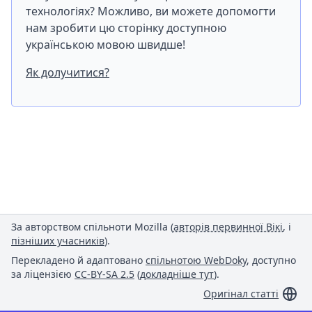
технологіях? Можливо, ви можете допомогти
нам зробити цю сторінку доступною
українською мовою швидше!
Як долучитися?
За авторством спільноти Mozilla (
авторів первинної Вікі
, і
пізніших учасників
).
Перекладено й адаптовано
спільнотою WebDoky
, доступно
за ліцензією
CC-BY-SA 2.5
(
докладніше тут
).
Оригінал статті