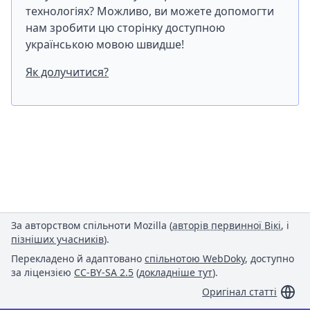
технологіях? Можливо, ви можете допомогти
нам зробити цю сторінку доступною
українською мовою швидше!
Як долучитися?
За авторством спільноти Mozilla (
авторів первинної Вікі
, і
пізніших учасників
).
Перекладено й адаптовано
спільнотою WebDoky
, доступно
за ліцензією
CC-BY-SA 2.5
(
докладніше тут
).
Оригінал статті