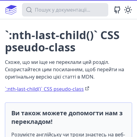
Пошук у документації
`:nth-last-child()` CSS
pseudo-class
Схоже, що ми іще не переклали цей розділ.
Скористайтеся цим посиланням, щоб перейти на
оригінальну версію цієї статті в MDN.
`:nth-last-child()` CSS pseudo-class
Ви також можете допомогти нам з
перекладом!
Розумієте англійську чи трохи знаєтесь на веб-