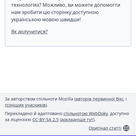
технологіях? Можливо, ви можете допомогти
нам зробити цю сторінку доступною
українською мовою швидше!
Як долучитися?
За авторством спільноти Mozilla (
авторів первинної Вікі
, і
пізніших учасників
).
Перекладено й адаптовано
спільнотою WebDoky
, доступно
за ліцензією
CC-BY-SA 2.5
(
докладніше тут
).
Оригінал статті