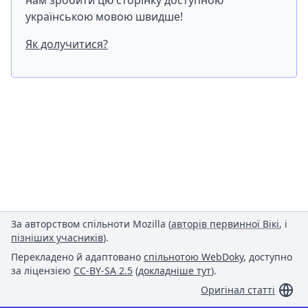
нам зробити цю сторінку доступною
українською мовою швидше!
Як долучитися?
За авторством спільноти Mozilla (
авторів первинної Вікі
, і
пізніших учасників
).
Перекладено й адаптовано
спільнотою WebDoky
, доступно
за ліцензією
CC-BY-SA 2.5
(
докладніше тут
).
Оригінал статті