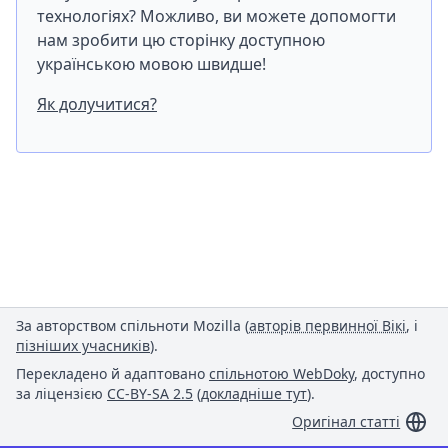
технологіях? Можливо, ви можете допомогти
нам зробити цю сторінку доступною
українською мовою швидше!
Як долучитися?
За авторством спільноти Mozilla (
авторів первинної Вікі
, і
пізніших учасників
).
Перекладено й адаптовано
спільнотою WebDoky
, доступно
за ліцензією
CC-BY-SA 2.5
(
докладніше тут
).
Оригінал статті