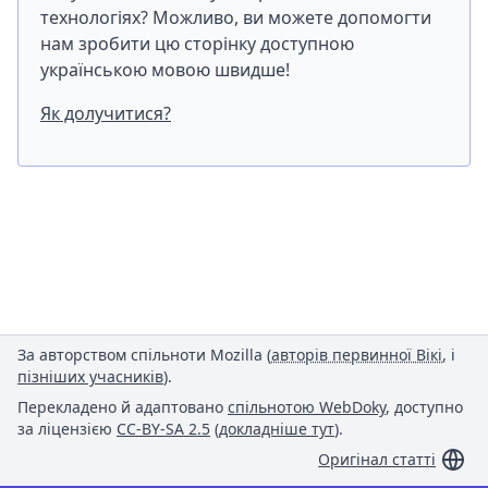
технологіях? Можливо, ви можете допомогти
нам зробити цю сторінку доступною
українською мовою швидше!
Як долучитися?
За авторством спільноти Mozilla (
авторів первинної Вікі
, і
пізніших учасників
).
Перекладено й адаптовано
спільнотою WebDoky
, доступно
за ліцензією
CC-BY-SA 2.5
(
докладніше тут
).
Оригінал статті