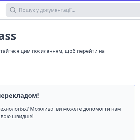
Пошук у документації
ass
истайтеся цим посиланням, щоб перейти на
перекладом!
-технологіях? Можливо, ви можете допомогти нам
мовою швидше!