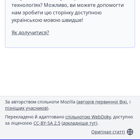
технологіях? Можливо, ви можете допомогти
нам зробити цю сторінку доступною
українською мовою швидше!
Як долучитися?
За авторством спільноти Mozilla (
авторів первинної Вікі
, і
пізніших учасників
).
Перекладено й адаптовано
спільнотою WebDoky
, доступно
за ліцензією
CC-BY-SA 2.5
(
докладніше тут
).
Оригінал статті