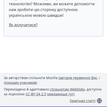
технологіях? Можливо, ви можете допомогти
нам зробити цю сторінку доступною
українською мовою швидше!
Як долучитися?
За авторством спільноти Mozilla (
авторів первинної Вікі
, і
пізніших учасників
).
Перекладено й адаптовано
спільнотою WebDoky
, доступно
за ліцензією
CC-BY-SA 2.5
(
докладніше тут
).
Оригінал статті