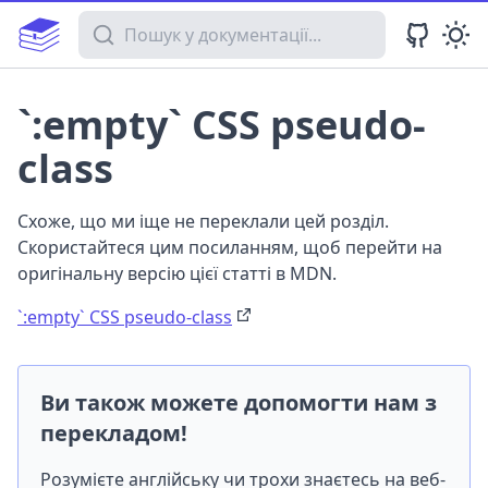
Пошук у документації
`:empty` CSS pseudo-
class
Схоже, що ми іще не переклали цей розділ.
Скористайтеся цим посиланням, щоб перейти на
оригінальну версію цієї статті в MDN.
`:empty` CSS pseudo-class
Ви також можете допомогти нам з
перекладом!
Розумієте англійську чи трохи знаєтесь на веб-