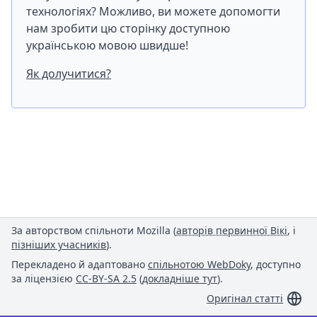
технологіях? Можливо, ви можете допомогти
нам зробити цю сторінку доступною
українською мовою швидше!
Як долучитися?
За авторством спільноти Mozilla (
авторів первинної Вікі
, і
пізніших учасників
).
Перекладено й адаптовано
спільнотою WebDoky
, доступно
за ліцензією
CC-BY-SA 2.5
(
докладніше тут
).
Оригінал статті