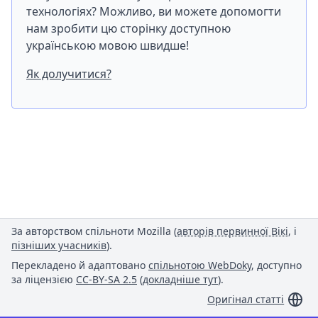
технологіях? Можливо, ви можете допомогти
нам зробити цю сторінку доступною
українською мовою швидше!
Як долучитися?
За авторством спільноти Mozilla (
авторів первинної Вікі
, і
пізніших учасників
).
Перекладено й адаптовано
спільнотою WebDoky
, доступно
за ліцензією
CC-BY-SA 2.5
(
докладніше тут
).
Оригінал статті