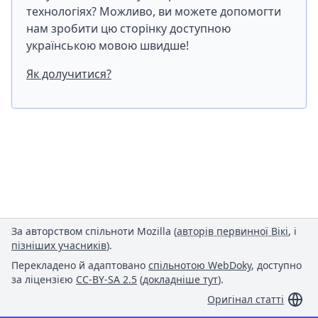
технологіях? Можливо, ви можете допомогти
нам зробити цю сторінку доступною
українською мовою швидше!
Як долучитися?
За авторством спільноти Mozilla (
авторів первинної Вікі
, і
пізніших учасників
).
Перекладено й адаптовано
спільнотою WebDoky
, доступно
за ліцензією
CC-BY-SA 2.5
(
докладніше тут
).
Оригінал статті