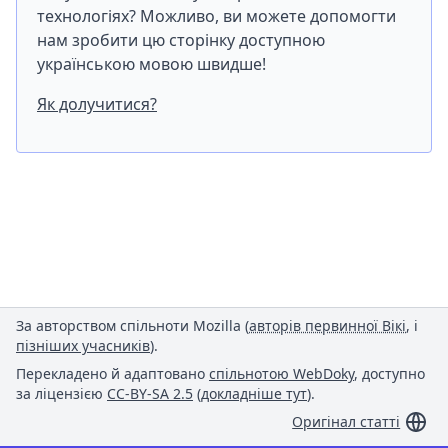
технологіях? Можливо, ви можете допомогти
нам зробити цю сторінку доступною
українською мовою швидше!
Як долучитися?
За авторством спільноти Mozilla (
авторів первинної Вікі
, і
пізніших учасників
).
Перекладено й адаптовано
спільнотою WebDoky
, доступно
за ліцензією
CC-BY-SA 2.5
(
докладніше тут
).
Оригінал статті