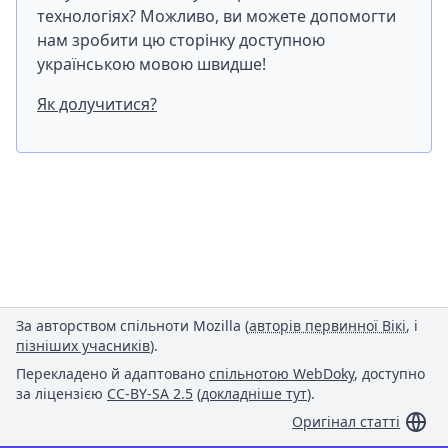
технологіях? Можливо, ви можете допомогти
нам зробити цю сторінку доступною
українською мовою швидше!
Як долучитися?
За авторством спільноти Mozilla (
авторів первинної Вікі
, і
пізніших учасників
).
Перекладено й адаптовано
спільнотою WebDoky
, доступно
за ліцензією
CC-BY-SA 2.5
(
докладніше тут
).
Оригінал статті