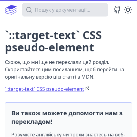
Пошук у документації
`::target-text` CSS
pseudo-element
Схоже, що ми іще не переклали цей розділ.
Скористайтеся цим посиланням, щоб перейти на
оригінальну версію цієї статті в MDN.
`::target-text` CSS pseudo-element
Ви також можете допомогти нам з
перекладом!
Розумієте англійську чи трохи знаєтесь на веб-