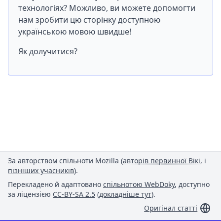
технологіях? Можливо, ви можете допомогти
нам зробити цю сторінку доступною
українською мовою швидше!
Як долучитися?
За авторством спільноти Mozilla (
авторів первинної Вікі
, і
пізніших учасників
).
Перекладено й адаптовано
спільнотою WebDoky
, доступно
за ліцензією
CC-BY-SA 2.5
(
докладніше тут
).
Оригінал статті