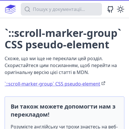
Пошук у документації
`::scroll-marker-group`
CSS pseudo-element
Схоже, що ми іще не переклали цей розділ.
Скористайтеся цим посиланням, щоб перейти на
оригінальну версію цієї статті в MDN.
`::scroll-marker-group` CSS pseudo-element
Ви також можете допомогти нам з
перекладом!
Розумієте англійську чи трохи знаєтесь на веб-