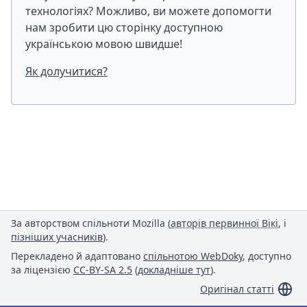
технологіях? Можливо, ви можете допомогти
нам зробити цю сторінку доступною
українською мовою швидше!
Як долучитися?
За авторством спільноти Mozilla (
авторів первинної Вікі
, і
пізніших учасників
).
Перекладено й адаптовано
спільнотою WebDoky
, доступно
за ліцензією
CC-BY-SA 2.5
(
докладніше тут
).
Оригінал статті