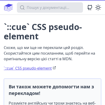
Пошук у документації
`::cue` CSS pseudo-
element
Схоже, що ми іще не переклали цей розділ.
Скористайтеся цим посиланням, щоб перейти на
оригінальну версію цієї статті в MDN.
`::cue` CSS pseudo-element
Ви також можете допомогти нам з
перекладом!
Розумієте англійську чи трохи знаєтесь на веб-