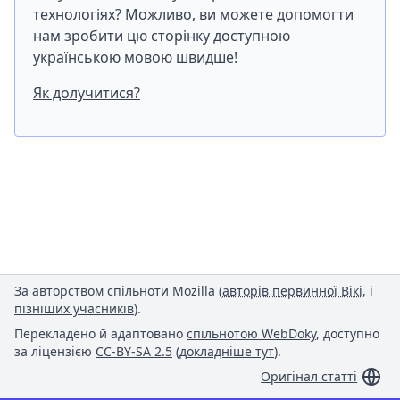
технологіях? Можливо, ви можете допомогти
нам зробити цю сторінку доступною
українською мовою швидше!
Як долучитися?
За авторством спільноти Mozilla (
авторів первинної Вікі
, і
пізніших учасників
).
Перекладено й адаптовано
спільнотою WebDoky
, доступно
за ліцензією
CC-BY-SA 2.5
(
докладніше тут
).
Оригінал статті