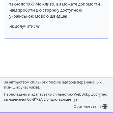
технологіях? Можливо, ви можете допомогти
нам зробити цю сторінку доступною
українською мовою швидше!
Як долучитися?
За авторством спільноти Mozilla (
авторів первинної Вікі
, і
пізніших учасників
).
Перекладено й адаптовано
спільнотою WebDoky
, доступно
за ліцензією
CC-BY-SA 2.5
(
докладніше тут
).
Оригінал статті